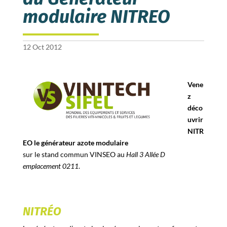
modulaire NITREO
12 Oct 2012
Vene
z
déco
uvrir
NITR
EO le générateur azote modulaire
sur le stand commun VINSEO au
Hall 3 Allée D
emplacement 0211
.
NITRÉO