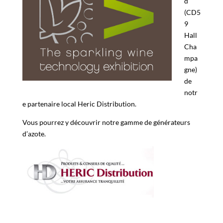
d
(CD5
9
Hall
Cha
mpa
gne)
de
notr
e partenaire local Heric Distribution.
Vous pourrez y découvrir notre gamme de générateurs
d’azote.